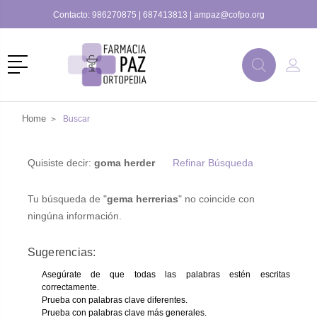
Contacto:
986270875
|
687413813
|
ampaz@cofpo.org
r
Menú
Buscar
Mi C
Buscar
Home
Buscar
Quisiste decir:
goma herder
Refinar Búsqueda
Tu búsqueda de "
gema herrerias
" no coincide con
ningúna información.
Sugerencias:
Asegúrate de que todas las palabras estén escritas
correctamente.
Prueba con palabras clave diferentes.
Prueba con palabras clave más generales.